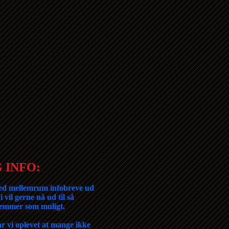
 INFO:
ed mellemrum infobreve ud
i vil gerne nå ud til så
emmer som muligt.
r vi oplevet at mange ikke