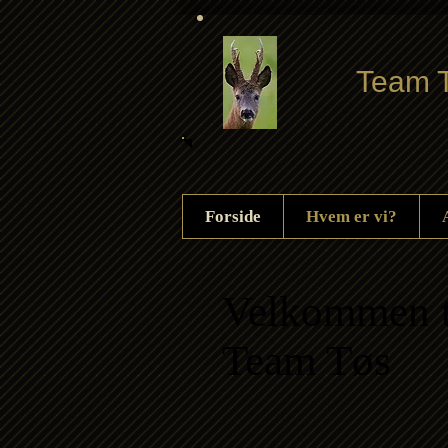
Team T
Forside
Hvem er vi?
Velkommen t
Team Tøs