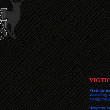
VIGTIG
Vi sender m
via mail og v
mange medl
Desværre ha