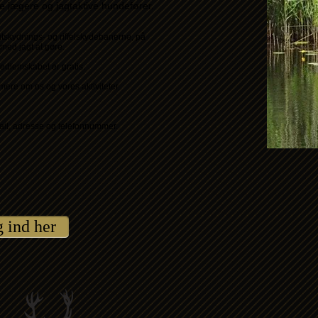
e jægere og jagtaktive hundefører.
skydnings- og riffelskydebanerne, på
 med jagt at gøre.
edlemskabet er gratis.
re om os og vores aktiviteter.
ail, adresse og telefonnummer.
 ind her