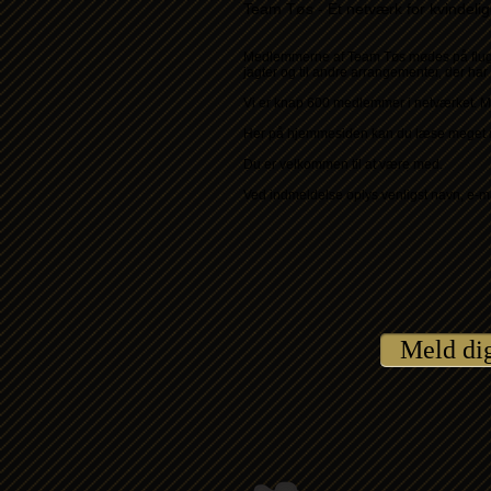
Team Tøs - Et netværk for kvindelig
Medlemmerne af Team Tøs mødes på flugt
jagter og til andre arrangementer, der har
Vi er knap 600 medlemmer i netværket. M
Her på hjemmesiden kan du læse meget me
Du er velkommen til at være med.
Ved indmeldelse oplys venligst navn, e-m
Meld dig