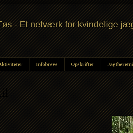
øs - Et netværk for kvindelige jæ
Aktiviteter
Infobreve
Opskrifter
Jagtberetn
il