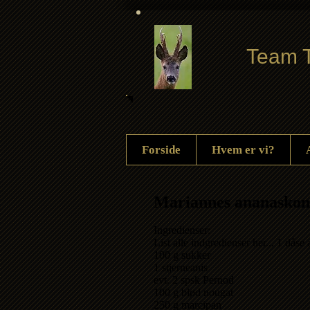
Team T
Forside
Hvem er vi?
Mariannes ananaskon
Ingredienser:
List alle indgredienser her... 1 dåse
100 g sukker
1 stjerneanis
evt. 2 spsk Pernod
100 g blød nougat
250 g marcipan