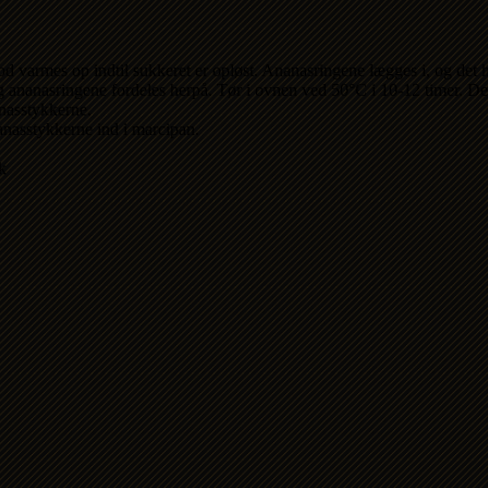
nod varmes op indtil sukkeret er opløst. Ananasringene lægges i, og det h
ananasringene fordeles herpå. Tør i ovnen ved 50°C i 10-12 timer. Del 
nasstykkerne.
nasstykkerne ind i marcipan.
k