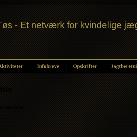
øs - Et netværk for kvindelige jæ
Aktiviteter
Infobreve
Opskrifter
Jagtberetn
fekt
 ananas ringe