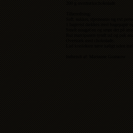
200 g overtrækschokolade
Tilberedning:
Saft, sukker, stjerneanis og evt per
1 bagerist dækkes med bagepapir og 
Smelt nougat'en og smør det på ana
Rul marcipanen tyndt ud og pak ana
Overtræk med chokolade.
Lad konfekten tørre køligt uden træ
Indsendt af: Marianne Granzow