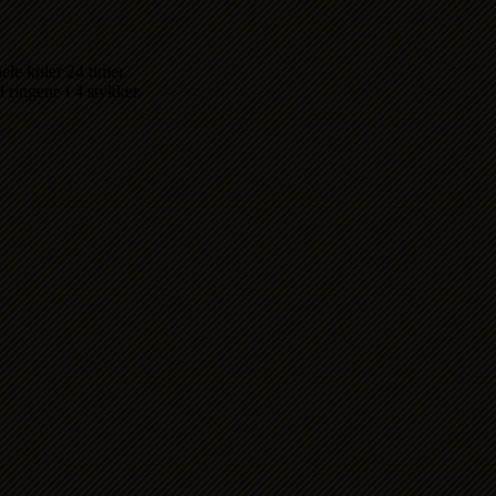
ele køler 24 timer.
ringene i 4 stykker.